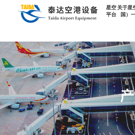
星空平台
星空
关于星
平台
国）