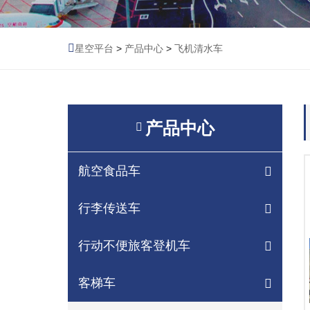
星空平台
>
产品中心
>
飞机清水车
产品中心
航空食品车
行李传送车
行动不便旅客登机车
客梯车