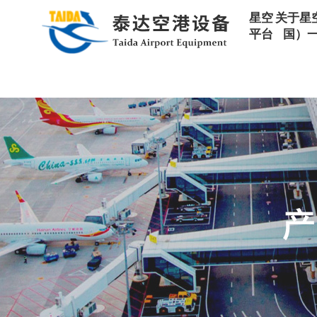
星空平台
星空
关于星
平台
国）